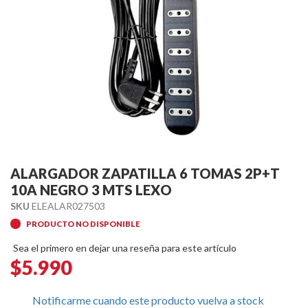
Skip
to
ALARGADOR ZAPATILLA 6 TOMAS 2P+T
the
10A NEGRO 3 MTS LEXO
beginning
SKU
ELEALAR027503
of
PRODUCTO NO DISPONIBLE
the
images
Sea el primero en dejar una reseña para este artículo
gallery
$5.990
Notificarme cuando este producto vuelva a stock