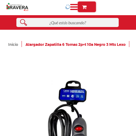
Inicio
Alargador Zapatilla 6 Tomas 2p+t 10a Negro 3 Mts Lexo
Skip
to
the
end
of
the
images
gallery