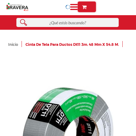
Inicio
Cinta De Tela Para Ductos Dt11 3m. 48 Mm X 54.8 M.
Skip
to
the
end
of
the
images
gallery