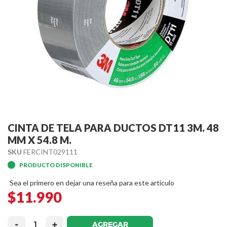
Skip
to
CINTA DE TELA PARA DUCTOS DT11 3M. 48
the
MM X 54.8 M.
beginning
SKU
FERCINT029111
of
PRODUCTO DISPONIBLE
the
images
Sea el primero en dejar una reseña para este artículo
gallery
$11.990
-
+
AGREGAR