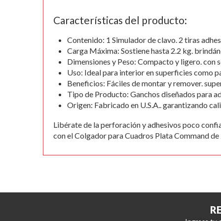
gallery
Características del producto:
Contenido: 1 Simulador de clavo. 2 tiras adhesi
Carga Máxima: Sostiene hasta 2.2 kg. brindánd
Dimensiones y Peso: Compacto y ligero. con so
Uso: Ideal para interior en superficies como pa
Beneficios: Fáciles de montar y remover. supe
Tipo de Producto: Ganchos diseñados para ada
Origen: Fabricado en U.S.A.. garantizando cali
Libérate de la perforación y adhesivos poco confi
con el Colgador para Cuadros Plata Command de 
R