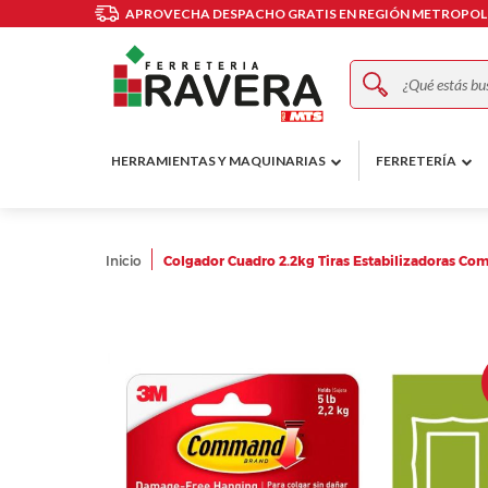
APROVECHA DESPACHO GRATIS EN REGIÓN METROPOLI
Buscar
HERRAMIENTAS Y MAQUINARIAS
FERRETERÍA
Inicio
Colgador Cuadro 2.2kg Tiras Estabilizadoras C
Skip
to
the
end
of
the