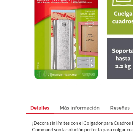
images
gallery
Skip
to
the
beginning
Detalles
Más información
Reseñas
of
the
¡Decora sin límites con el Colgador para Cuadros 
images
Command son la solución perfecta para colgar cuad