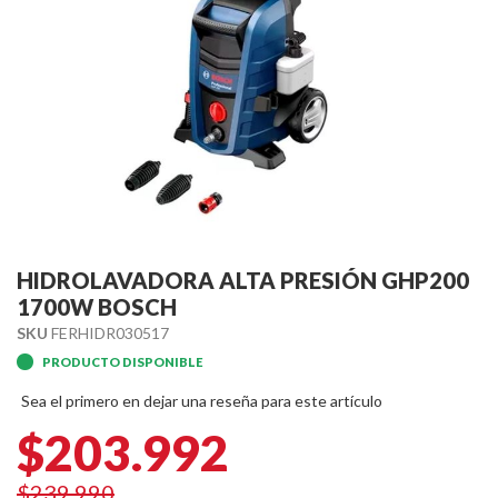
Skip
to
HIDROLAVADORA ALTA PRESIÓN GHP200
the
1700W BOSCH
beginning
SKU
FERHIDR030517
of
PRODUCTO DISPONIBLE
the
images
Sea el primero en dejar una reseña para este artículo
gallery
$203.992
$239.990