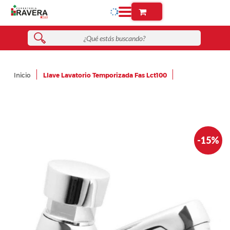
Inicio
Llave Lavatorio Temporizada Fas Lct100
Skip
-15%
to
the
end
of
the
images
gallery