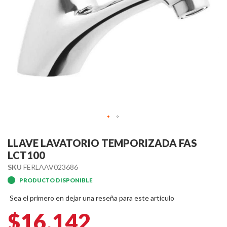
Skip
to
LLAVE LAVATORIO TEMPORIZADA FAS
the
LCT100
beginning
SKU
FERLAAV023686
of
PRODUCTO DISPONIBLE
the
images
Sea el primero en dejar una reseña para este artículo
gallery
$16.142