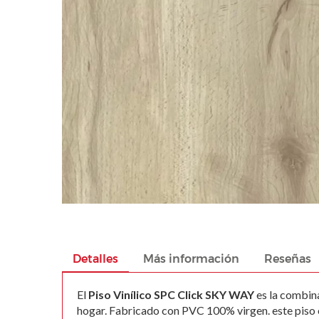
images
gallery
Skip
to
the
beginning
Detalles
Más información
Reseñas
of
the
El
Piso Vinílico SPC Click SKY WAY
es la combina
images
hogar. Fabricado con PVC 100% virgen. este piso of