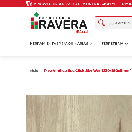
APROVECHA DESPACHO GRATIS EN REGIÓN METROPOLI
Buscar
HERRAMIENTAS Y MAQUINARIAS
FERRETERÍA
Inicio
Piso Vinílico Spc Click Sky Way 1230x180x5mm 
Skip
to
the
end
of
the