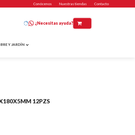
Conócenos
Nuestras tiendas
Contacto
¿Necesitas ayuda?
IBRE Y JARDÍN
30X180X5MM 12PZS