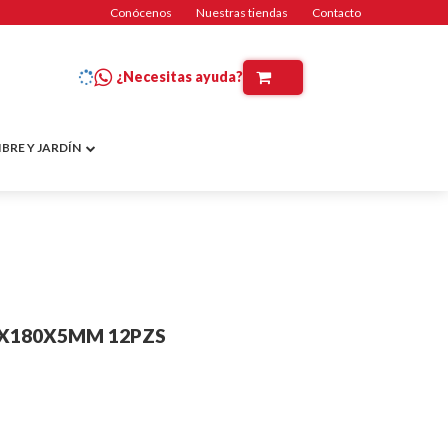
Conócenos
Nuestras tiendas
Contacto
¿Necesitas ayuda?
IBRE Y JARDÍN
30X180X5MM 12PZS