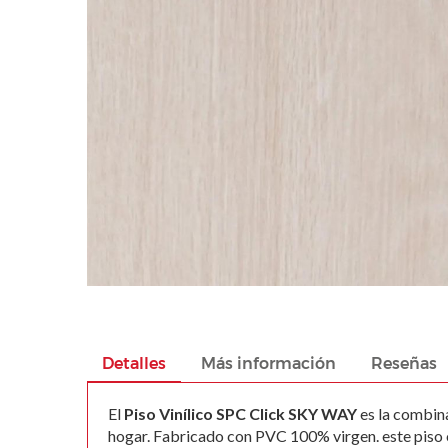
images
gallery
Skip
to
the
beginning
Detalles
Más información
Reseñas
of
the
El
Piso Vinílico SPC Click SKY WAY
es la combina
images
hogar. Fabricado con PVC 100% virgen. este piso of