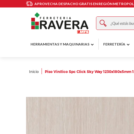
APROVECHA DESPACHO GRATIS EN REGIÓN METROPOLI
Buscar
HERRAMIENTAS Y MAQUINARIAS
FERRETERÍA
Inicio
Piso Vinílico Spc Click Sky Way 1230x180x5mm 
Skip
to
the
end
of
the