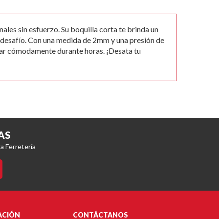
les sin esfuerzo. Su boquilla corta te brinda un
er desafío. Con una medida de 2mm y una presión de
jar cómodamente durante horas. ¡Desata tu
AS
a Ferretería
ACIÓN
CONTÁCTANOS