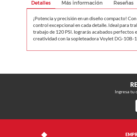
beginning
Detalles
Más información
Reseñas
of
the
¡Potencia y precisión en un diseño compacto! Con 
images
control excepcional en cada detalle. Ideal para t
gallery
trabajo de 120 PSI. lograrás acabados perfectos 
creatividad con la sopleteadora Voylet DG-10B-1 y 
R
Ingresa tu 
EMPR