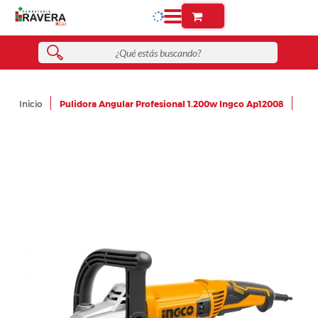
Inicio
Pulidora Angular Profesional 1.200w Ingco Ap12008
Skip
to
the
end
of
the
images
gallery