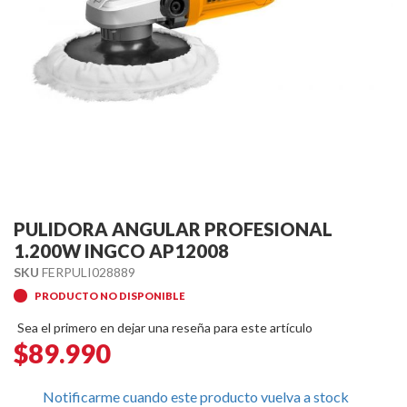
Skip
to
PULIDORA ANGULAR PROFESIONAL
the
1.200W INGCO AP12008
beginning
SKU
FERPULI028889
of
PRODUCTO NO DISPONIBLE
the
images
Sea el primero en dejar una reseña para este artículo
gallery
$89.990
Notificarme cuando este producto vuelva a stock