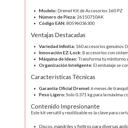
gallery
Modelo:
Dremel Kit de Accesorios 160 PZ
Número de Pieza:
26150710AK
Código EAN:
80596036300
Ventajas Destacadas
Variedad Infinita:
160 accesorios genuinos Dr
Innovación EZ-Lock:
8 accesorios con sistem
Máquina de Ideas:
Transforma tu minitorno en 
Organización Inteligente:
El embalaje se con
Características Técnicas
Garantía Oficial Dremel:
6 meses de tranquil
Peso Ligero:
Solo 0.371 kg para la máxima c
Contenido Impresionante
Este kit versátil y reutilizable es la clave para corta
Discos, mandriles y fieltros para diversas apli