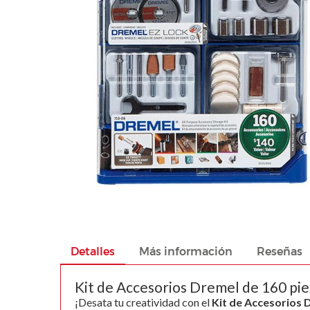
images
gallery
Skip
to
the
beginning
Detalles
Más información
Reseñas
of
the
Kit de Accesorios Dremel de 160 pie
images
¡Desata tu creatividad con el
Kit de Accesorios 