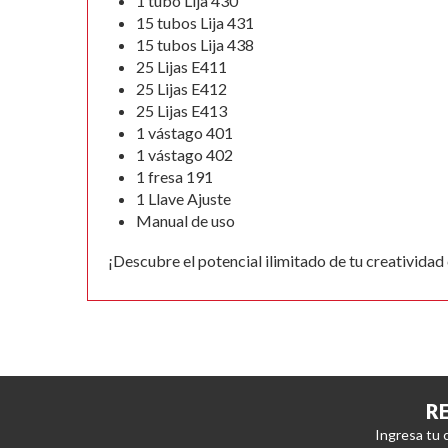
1 tubo Lija 430
15 tubos Lija 431
15 tubos Lija 438
25 Lijas E411
25 Lijas E412
25 Lijas E413
1 vástago 401
1 vástago 402
1 fresa 191
1 Llave Ajuste
Manual de uso
¡Descubre el potencial ilimitado de tu creatividad
R
Ingresa tu 