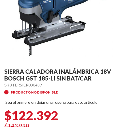
Skip
to
SIERRA CALADORA INALÁMBRICA 18V
the
BOSCH GST 185-LI SIN BAT/CAR
beginning
SKU
FERSIER030439
of
PRODUCTO NO DISPONIBLE
the
images
Sea el primero en dejar una reseña para este artículo
gallery
$122.392
$143.990