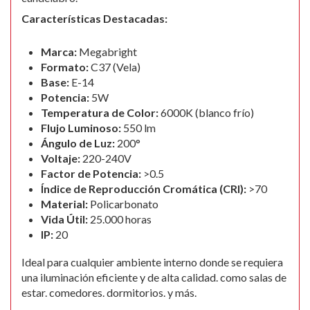
Características Destacadas:
Marca:
Megabright
Formato:
C37 (Vela)
Base:
E-14
Potencia:
5W
Temperatura de Color:
6000K (blanco frío)
Flujo Luminoso:
550 lm
Ángulo de Luz:
200°
Voltaje:
220-240V
Factor de Potencia:
>0.5
Índice de Reproducción Cromática (CRI):
>70
Material:
Policarbonato
Vida Útil:
25.000 horas
IP:
20
Ideal para cualquier ambiente interno donde se requiera
una iluminación eficiente y de alta calidad. como salas de
estar. comedores. dormitorios. y más.