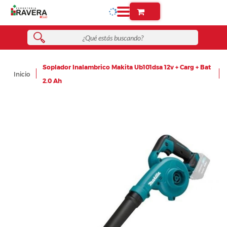
Soplador Inalambrico Makita Ub101dsa 12v + Carg + Bat
Inicio
2.0 Ah
Skip
to
the
end
of
the
images
gallery