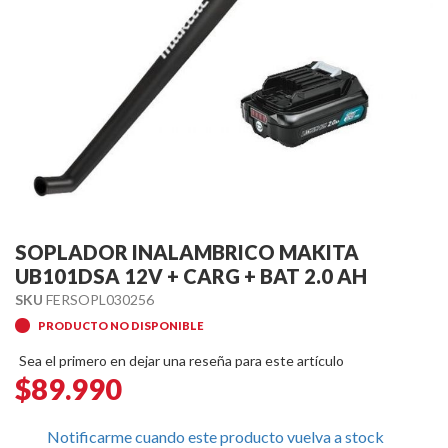
Skip
to
SOPLADOR INALAMBRICO MAKITA
the
UB101DSA 12V + CARG + BAT 2.0 AH
beginning
SKU
FERSOPL030256
of
PRODUCTO NO DISPONIBLE
the
images
Sea el primero en dejar una reseña para este artículo
gallery
$89.990
Notificarme cuando este producto vuelva a stock