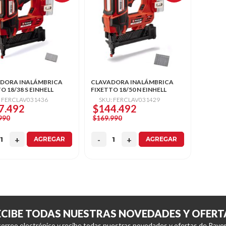
DORA INALÁMBRICA
CLAVADORA INALÁMBRICA
O 18/38 S EINHELL
FIXETTO 18/50 N EINHELL
: FERCLAV031436
SKU: FERCLAV031429
7.492
$144.492
990
$169.990
AGREGAR
AGREGAR
ECIBE TODAS NUESTRAS NOVEDADES Y OFERT
correo electrónico y recibe todas nuestras novedades y ofertas de Raver