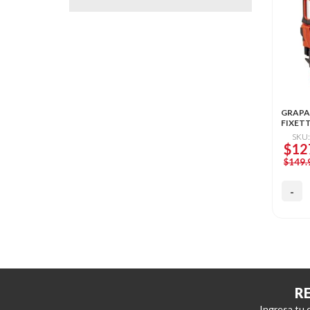
GRAPA
FIXETT
SKU
$12
$149.
R
Ingresa tu 