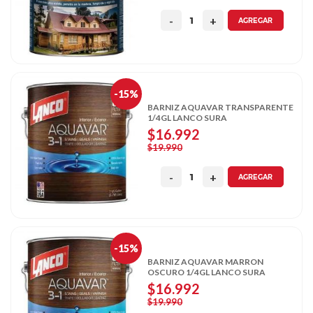
AGREGAR
-15%
BARNIZ AQUAVAR TRANSPARENTE
1/4GL LANCO SURA
$16.992
$19.990
AGREGAR
-15%
BARNIZ AQUAVAR MARRON
OSCURO 1/4GL LANCO SURA
$16.992
$19.990