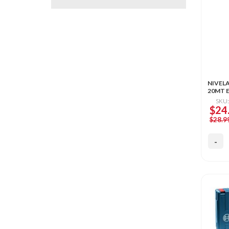
NIVELA
20MT E
SKU
$24
$28.9