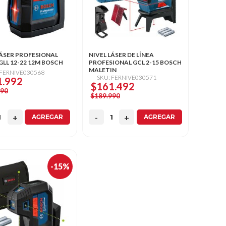
LÁSER PROFESIONAL
NIVEL LÁSER DE LÍNEA
GLL 12-22 12M BOSCH
PROFESIONAL GCL 2-15 BOSCH
MALETIN
 FERNIVE030568
SKU: FERNIVE030571
1.992
$161.492
990
$189.990
AGREGAR
AGREGAR
-15%