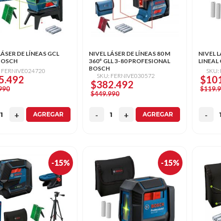
LÁSER DE LÍNEAS GCL
NIVEL LÁSER DE LÍNEAS 80 M
NIVEL 
 BOSCH
360° GLL 3-80 PROFESIONAL
LINEAL 
BOSCH
: FERNIVE024720
SKU:
SKU: FERNIVE030572
5.492
$10
$382.492
990
$119.
$449.990
AGREGAR
AGREGAR
-15%
-15%