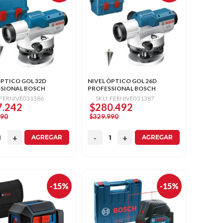
ÓPTICO GOL 32D
NIVEL ÓPTICO GOL 26D
SIONAL BOSCH
PROFESSIONAL BOSCH
 FERNIVE031386
SKU: FERNIVE031387
7.242
$280.492
990
$329.990
AGREGAR
AGREGAR
-15%
-15%