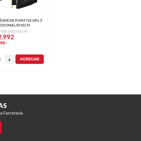
LÁSER DE PUNTOS GPL 5
ESIONAL BOSCH
 FERNIVE030574
2.992
990
AGREGAR
AS
a Ferretería