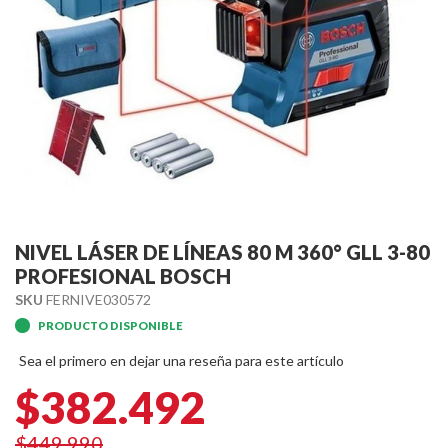
Skip
to
NIVEL LÁSER DE LÍNEAS 80 M 360° GLL 3-80
the
PROFESIONAL BOSCH
beginning
SKU
FERNIVE030572
of
PRODUCTO DISPONIBLE
the
images
Sea el primero en dejar una reseña para este artículo
gallery
$382.492
$449.990