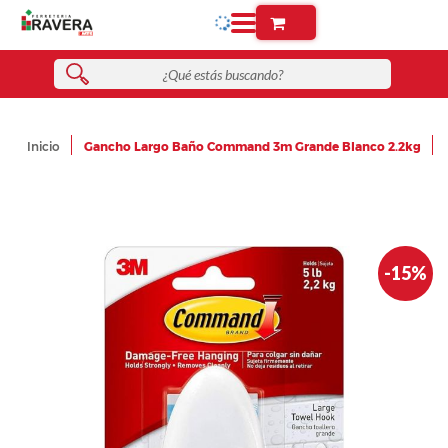
Inicio
Gancho Largo Baño Command 3m Grande Blanco 2.2kg
Skip
-15%
to
the
end
of
the
images
gallery