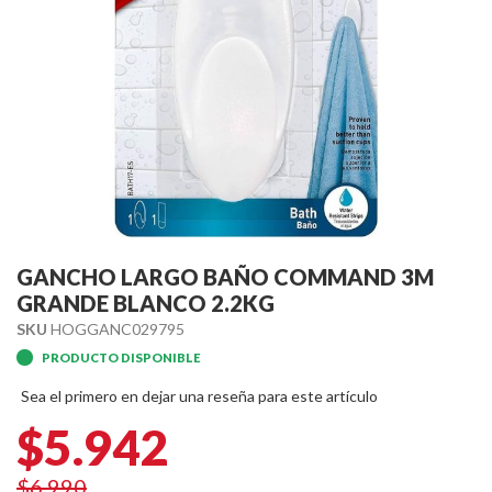
Skip
to
GANCHO LARGO BAÑO COMMAND 3M
the
GRANDE BLANCO 2.2KG
beginning
SKU
HOGGANC029795
of
PRODUCTO DISPONIBLE
the
images
Sea el primero en dejar una reseña para este artículo
gallery
$5.942
$6.990