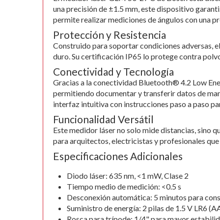
gallery
una precisión de ±1.5 mm, este dispositivo garan
permite realizar mediciones de ángulos con una pr
Protección y Resistencia
Construido para soportar condiciones adversas, e
duro. Su certificación IP65 lo protege contra pol
Conectividad y Tecnología
Gracias a la conectividad Bluetooth® 4.2 Low En
permitiendo documentar y transferir datos de maner
interfaz intuitiva con instrucciones paso a paso pa
Funcionalidad Versátil
Este medidor láser no solo mide distancias, sino qu
para arquitectos, electricistas y profesionales que
Especificaciones Adicionales
Diodo láser: 635 nm, <1 mW, Clase 2
Tiempo medio de medición: <0.5 s
Desconexión automática: 5 minutos para conse
Suministro de energía: 2 pilas de 1.5 V LR6 (AA
Rosca para trípode: 1/4" para mayor estabili