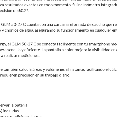
tiza resultados exactos en todo momento. Su inclinómetro integrad
ecisión de ±0.2°.
l GLM 50-27 C cuenta con una carcasa reforzada de caucho que re
vo y chorros de agua, asegurando su funcionamiento en cualquier en
ergy, el GLM 50-27 C se conecta fácilmente con tu smartphone med
a sencilla y eficiente. La pantalla a color mejora la visibilidad en
ra realizar mediciones.
e también calcula áreas y volúmenes al instante, facilitando el cál
 requieren precisión en su trabajo diario.
rvar la batería
) incluidas
dad en mediciones largas