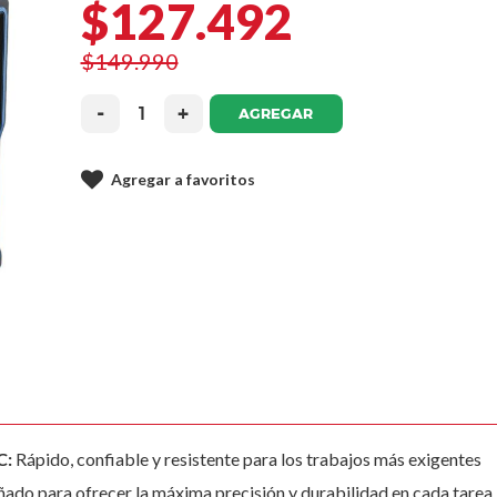
$127.492
$149.990
-
+
AGREGAR
Agregar a favoritos
C:
Rápido, confiable y resistente para los trabajos más exigentes
ado para ofrecer la máxima precisión y durabilidad en cada tarea.