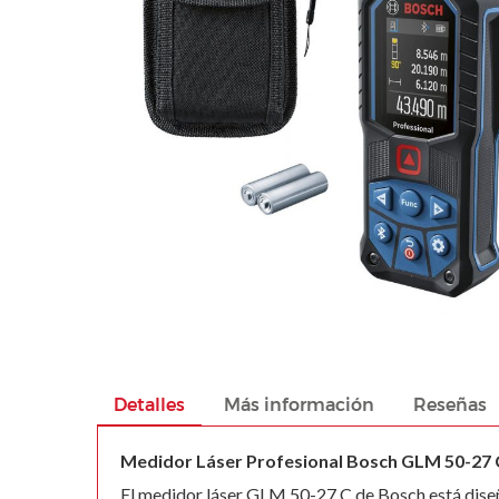
images
gallery
Skip
to
the
beginning
Detalles
Más información
Reseñas
of
the
Medidor Láser Profesional Bosch GLM 50-27 
images
El medidor láser GLM 50-27 C de Bosch está diseñ