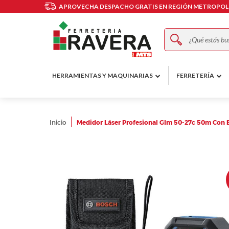
APROVECHA DESPACHO GRATIS EN REGIÓN METROPOLI
Buscar
HERRAMIENTAS Y MAQUINARIAS
FERRETERÍA
Inicio
Medidor Láser Profesional Glm 50-27c 50m Con 
Skip
to
the
end
of
the